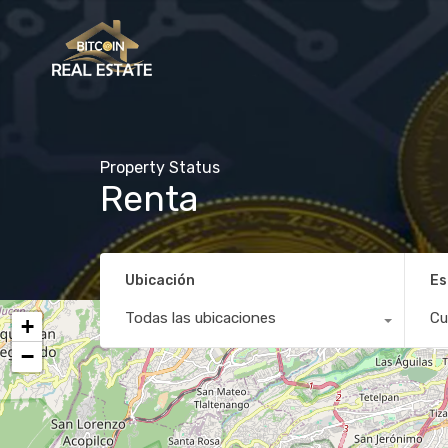
Property Status
Renta
Ubicación
Es
Todas las ubicaciones
Cu
+
−