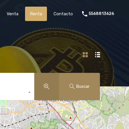
rollo
Venta
Renta
Contacto
5568813626
Venta
Renta
Contacto
5568813626
Buscar