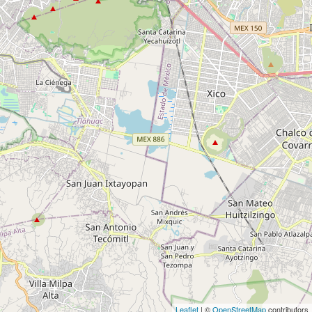
Leaflet
| ©
OpenStreetMap
contributors