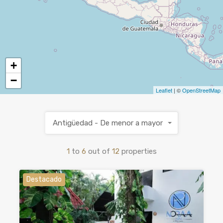
+
−
Leaflet
| ©
OpenStreetMap
Antigüedad - De menor a mayor
1
to
6
out of
12
properties
Destacado