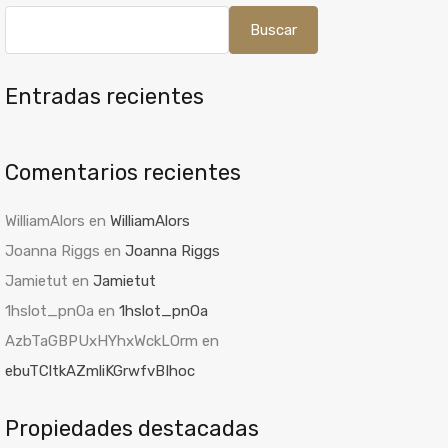
Buscar
Entradas recientes
Comentarios recientes
WilliamAlors
en
WilliamAlors
Joanna Riggs
en
Joanna Riggs
Jamietut
en
Jamietut
1hslot_pnOa
en
1hslot_pnOa
AzbTaGBPUxHYhxWckLOrm
en
ebuTCltkAZmliKGrwfvBIhoc
Propiedades destacadas