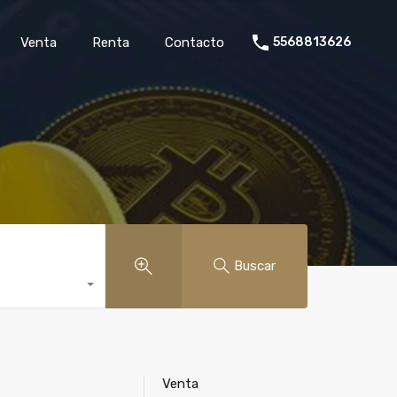
rollo
Venta
Renta
Contacto
5568813626
Venta
Renta
Contacto
5568813626
Buscar
Venta