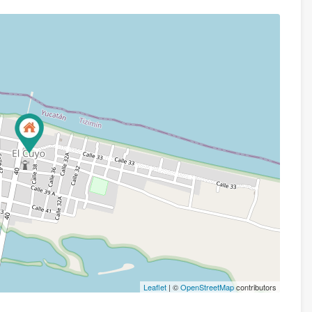
Leaflet
| ©
OpenStreetMap
contributors