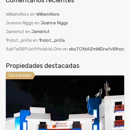
Comentarios recientes
WilliamAlors
en
WilliamAlors
Joanna Riggs
en
Joanna Riggs
Jamietut
en
Jamietut
1hslot_pnOa
en
1hslot_pnOa
AzbTaGBPUxHYhxWckLOrm
en
ebuTCltkAZmliKGrwfvBIhoc
Propiedades destacadas
Destacadas