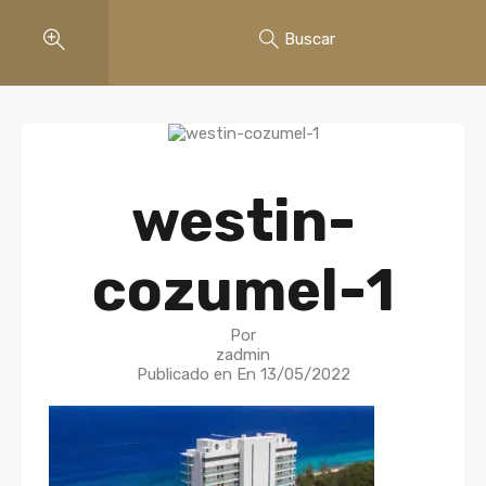
Buscar
westin-
cozumel-1
Por
zadmin
Publicado en En
13/05/2022