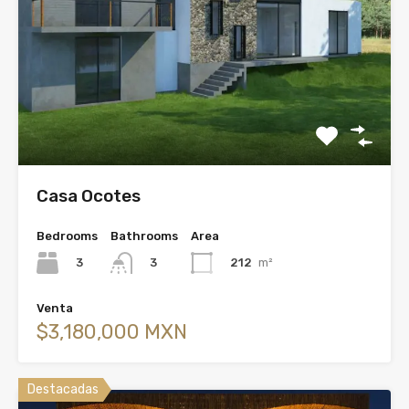
Casa Ocotes
Bedrooms
Bathrooms
Area
3
212
m²
3
Venta
$3,180,000 MXN
Destacadas