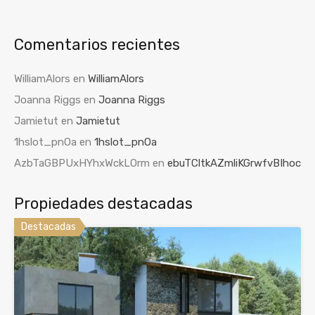
Comentarios recientes
WilliamAlors
en
WilliamAlors
Joanna Riggs
en
Joanna Riggs
Jamietut
en
Jamietut
1hslot_pnOa
en
1hslot_pnOa
AzbTaGBPUxHYhxWckLOrm
en
ebuTCltkAZmliKGrwfvBIhoc
Propiedades destacadas
Destacadas