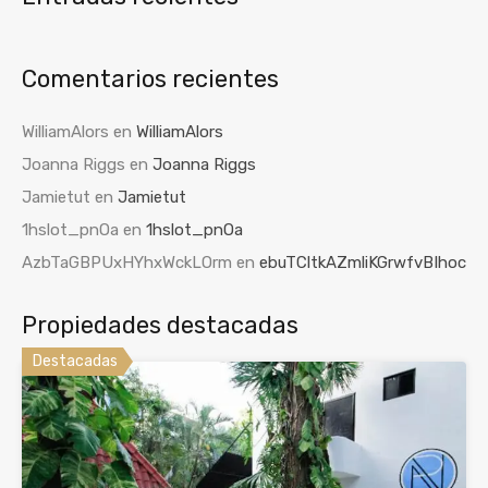
Comentarios recientes
WilliamAlors
en
WilliamAlors
Joanna Riggs
en
Joanna Riggs
Jamietut
en
Jamietut
1hslot_pnOa
en
1hslot_pnOa
AzbTaGBPUxHYhxWckLOrm
en
ebuTCltkAZmliKGrwfvBIhoc
Propiedades destacadas
Destacadas