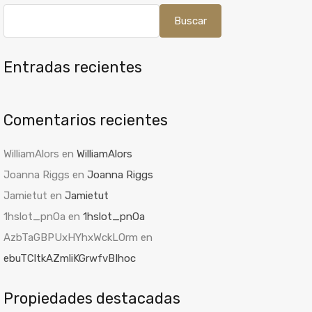
Buscar
Entradas recientes
Comentarios recientes
WilliamAlors
en
WilliamAlors
Joanna Riggs
en
Joanna Riggs
Jamietut
en
Jamietut
1hslot_pnOa
en
1hslot_pnOa
AzbTaGBPUxHYhxWckLOrm
en
ebuTCltkAZmliKGrwfvBIhoc
Propiedades destacadas