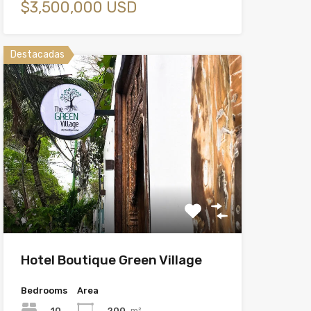
$3,500,000 USD
Destacadas
Hotel Boutique Green Village
Bedrooms
Area
10
200
m²