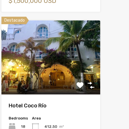
$1,500,000 USD
Destacado
Hotel Coco Río
Bedrooms
Area
18
412.50
m²