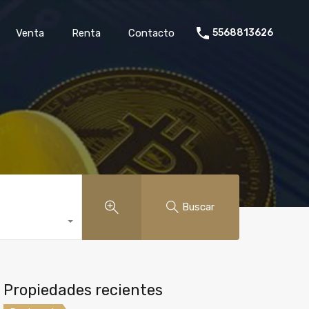
rollo
Venta
Renta
Contacto
5568813626
Venta
Renta
Contacto
5568813626
Buscar
Propiedades recientes