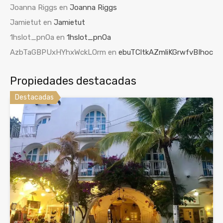
Joanna Riggs
en
Joanna Riggs
Jamietut
en
Jamietut
1hslot_pnOa
en
1hslot_pnOa
AzbTaGBPUxHYhxWckLOrm
en
ebuTCltkAZmliKGrwfvBIhoc
Propiedades destacadas
Destacadas