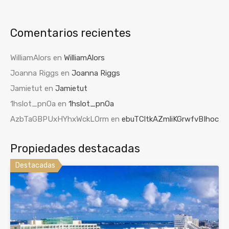
Comentarios recientes
WilliamAlors
en
WilliamAlors
Joanna Riggs
en
Joanna Riggs
Jamietut
en
Jamietut
1hslot_pnOa
en
1hslot_pnOa
AzbTaGBPUxHYhxWckLOrm
en
ebuTCltkAZmliKGrwfvBIhoc
Propiedades destacadas
Destacadas