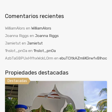
Comentarios recientes
WilliamAlors
en
WilliamAlors
Joanna Riggs
en
Joanna Riggs
Jamietut
en
Jamietut
1hslot_pnOa
en
1hslot_pnOa
AzbTaGBPUxHYhxWckLOrm
en
ebuTCltkAZmliKGrwfvBIhoc
Propiedades destacadas
Destacadas