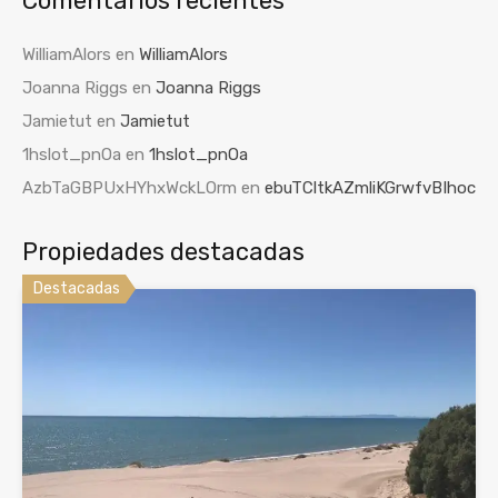
Comentarios recientes
WilliamAlors
en
WilliamAlors
Joanna Riggs
en
Joanna Riggs
Jamietut
en
Jamietut
1hslot_pnOa
en
1hslot_pnOa
AzbTaGBPUxHYhxWckLOrm
en
ebuTCltkAZmliKGrwfvBIhoc
Propiedades destacadas
Destacadas