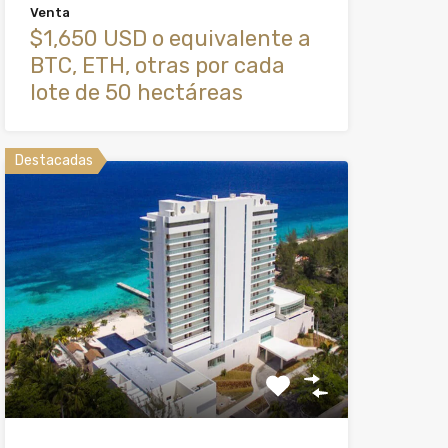
Venta
$1,650 USD o equivalente a
BTC, ETH, otras por cada
lote de 50 hectáreas
Destacadas