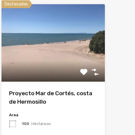
Destacadas
Proyecto Mar de Cortés, costa
de Hermosillo
Area
100
Héctáreas