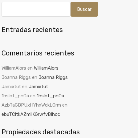
Buscar
Entradas recientes
Comentarios recientes
WilliamAlors
en
WilliamAlors
Joanna Riggs
en
Joanna Riggs
Jamietut
en
Jamietut
1hslot_pnOa
en
1hslot_pnOa
AzbTaGBPUxHYhxWckLOrm
en
ebuTCltkAZmliKGrwfvBIhoc
Propiedades destacadas