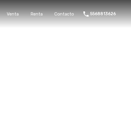
rollo
Venta
Renta
Contacto
5568813626
Venta
Renta
Contacto
5568813626